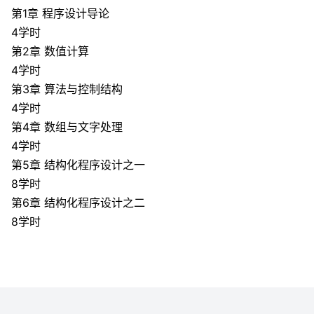
第1章 程序设计导论
【编程三级跳之
一
】：《
C++语言程序设计
》（上）、（下）
4学时
版）》，阚道宏编著，清华大学出版社，2017年10月。ISBN 97
第2章 数值计算
4学时
【编程三级跳之
二
】：《
Java语言程序设计
》，通过Java
第3章 算法与控制结构
程
、
单元测试
等，培养
应用型编程
能力。参考教材：《Java语
4学时
【编程三级跳之
三
】：《
机器学习及其Python实践
》，已在
第4章 数组与文字处理
宏”即可免费进入课程学习），这门课程重点讲解机器学习的基
4学时
其Python实践（微课视频版）》，阚道宏编著，清华大学出版社，2
第5章 结构化程序设计之一
8学时
学习三门课程，实现【编程三级跳】：
程序设计基础
→
应用程
第6章 结构化程序设计之二
8学时