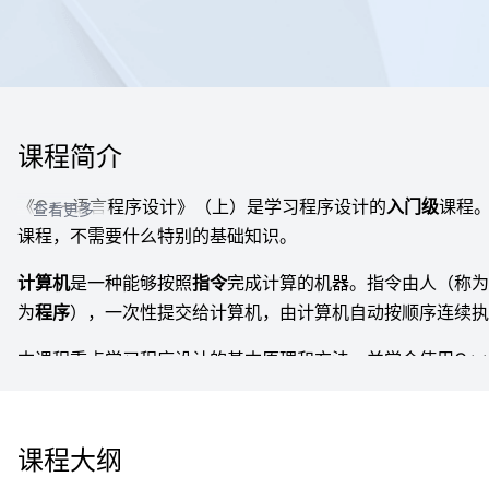
课程简介
《C++语言程序设计》（上）是学习程序设计的
入门级
课程
查看更多
课程，不需要什么特别的基础知识。
计算机
是一种能够按照
指令
完成计算的机器。指令由人（称为
为
程序
），一次性提交给计算机，由计算机自动按顺序连续执
本课程重点学习程序设计的基本原理和方法，并学会使用C+
炼您的智力。让我们一起来学《C++语言程序设计》吧！
=======================================
课程大纲
“
程序设计能力培养
”系列MOOC课程学习指南：【
编程三级跳