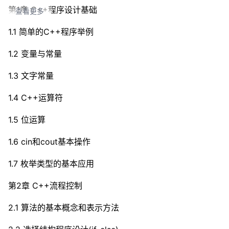
第1章 C++程序设计基础
查看更多
1.1 简单的C++程序举例
1.2 变量与常量
1.3 文字常量
1.4 C++运算符
1.5 位运算
1.6 cin和cout基本操作
1.7 枚举类型的基本应用
第2章 C++流程控制
2.1 算法的基本概念和表示方法