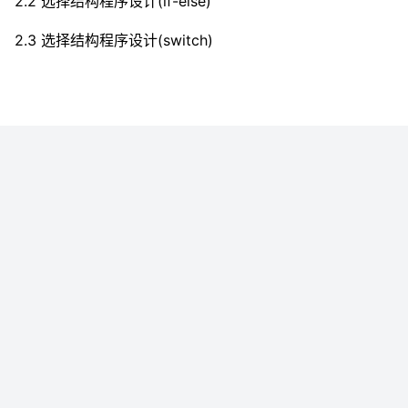
2.2 选择结构程序设计(if-else)
2.3 选择结构程序设计(switch)
2.4 循环结构程序设计(while语句)
2.5 循环结构程序设计(do-while语句)
2.6 循环结构程序设计(for语句)
2.7 break与continue语句
第3章 函数
3.1 函数的定义和调用
3.2 函数的参数传递和返回值
3.3 局部变量和全局变量
3.4 变量的存储类别