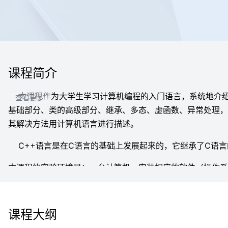
课程简介
本课程作为大学生学习计算机编程的入门语言，系统地介绍C
查看更多
基础部分、类的高级部分、继承、多态、虚函数、异常处理，
其解决方法用计算机语言进行描述。
C++语言是在C语言的基础上发展起来的，它继承了C语言
本课程的实验环境是：一台计算机、安装相应的软件（操作系统：如Win
程序设计是一门实践性很强的课程，该课程的学习有其特点
想和方法。在这里所提供的，只是基础的知识讲解，程序设计
课程大纲