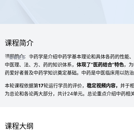
课程简介
课程简介
：中药学是介绍中药学基本理论和具体各药的性能、
查看更多
中医理、法、方、药的知识体系，
体现了“医药结合”特色
，为
药爱好者普及中药学知识奠定基础。中药是中医临床用以防治
本轮课程依据第
17
轮运行学员的评价，
稳定视频内容，
并于相
为总论和各论两大部分，共计
24
单元。总论重点介绍中药相
个单元，补充大量语音视频资料；各论重点介绍100余种临
泻下通便试验示教视频，以激发兴趣
。补充的视频以外的文档
授课特色
：
①
要素
：本课程以临床安全有效合理用药为目的
课程大纲
性能，下联主治，关联用法与使用注意的教学理念与特色。