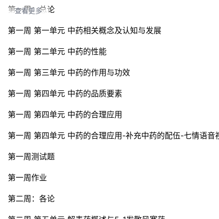
程目标，以提高学习能力和中医思辨能力。③
形式
：视频加
第一周：总论
查看更多
者，多路径传播中药学的基础知识。
第一周 第一单元 中药相关概念及认知与发展
适宜对象：
本课程适用于中医学、中药学、中西医结合临床医
第一周 第二单元 中药的性能
注意
：本期课程运行，平时成绩除自测外，还有
作业互评
，
第一周 第三单元 中药的作用与功效
第一周 第四单元 中药的品质要素
第一周 第四单元 中药的合理应用
第一周 第四单元 中药的合理应用-补充中药的配伍-七情语音
第一周测试题
第一周作业
第二周：各论