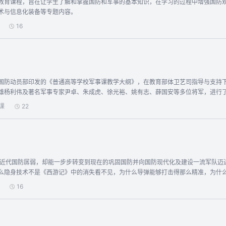
教育课程，旨在让学生了解和掌握国防和军事的基本知识，在学习的过程中增强国防
际形势、军事形势、我国周边形势以及战争与和平问题的能力； 四是提高以“献身国
术与信息化装备等专题内容。
16
国防动员部印发的《普通高等学校军事课教学大纲》，在教育部体卫艺司指导与支持
雄杨利伟及著名军事专家尹卓、朱成虎、徐光裕、姚有志、薛国安等多位将军，进行
教学之中，帮助大学生了解国家安全形势、世界地缘政治斗争和军事发展大势，培养大
课
22
么隐身技术不是《西游记》中的消失看不见，为什么导弹能够打击得那么精准，为什
硝烟还未远去，就呈现了大闹天宫、I ROBOT、看不见刀光剑影的电磁战场等形态
16
量……；研读博大精深的军事思想——武经七书、毛泽东军事思想、习近平强军思想…
争的极致、信息化战争的现状、智能化战争的雏形……书生意气，挥斥方遒。指点江山，激扬文
下：本课程是首批国家级一流本科课程。进一步坚定中国梦、强军梦的信心，进一步树
“。崇尚人民军队英雄，学习优良传统与无往不胜的精神，让自己变得更强大。提升战