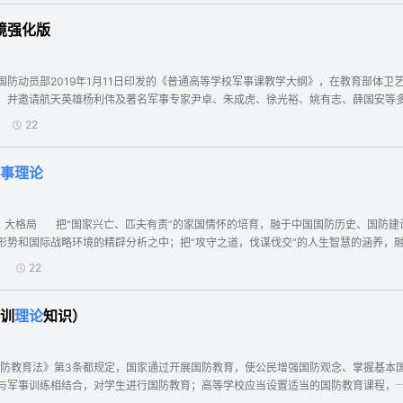
境强化版
国防动员部2019年1月11日印发的《普通高等学校军事课教学大纲》，在教育部体
。并邀请航天英雄杨利伟及著名军事专家尹卓、朱成虎、徐光裕、姚有志、薛国安等
事思想等内容的教学之中，培养大学生“国家兴亡、匹夫有责”的家国情怀，以收＂润物
22
事理论
形势和国际战略环境的精辟分析之中；把“攻守之道，伐谋伐交”的人生智慧的涵养，
”的辩证思维的培养，融于战争理论、新军事变革和信息化战争的理性认知中；把“作战
22
析战例 以生动史实勾画历史发展脉络，以经典战例诠释经典理论，以对现状趋势的
知识的光芒和真理的火花，为你启迪人生智慧，厚植爱国情怀，增强忧患意识，涵养
训
理论
知识）
梁，将教、学、研、考、评融为一体，实现交流多元化、评价多样化、学习个性化，促进精准管理、精
国防教育法》第3条都规定，国家通过开展国防教育，使公民增强国防观念、掌握基本
与军事训练相结合，对学生进行国防教育；高等学校应当设置适当的国防教育课程，