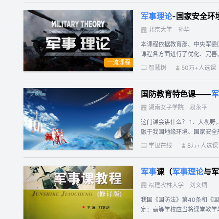
军事理论
-国家安全环
北京大学
孙华
本课程依据教育部、中央军委
课程各方面进行了优化、完善
一流课程
融入国防政策、国家安全、军
智慧树
50万+人选课
国防教育特色课——
军
湖南女子学院
易永平
这门课会讲什么？ 1．大视野，大格局 把“国家兴亡、匹夫有责”的家国情怀的培育，融于中国国防历史、国防建设和国防动员的生动阐释中；把“居安思危，有备无患”的忧患意识的熏陶，
融于我国地缘环境、国家安全
中；把“兵无常势，百变战争
学银在线
8万+人选课
科学理解之中。2．述历史，
程具有军味、情味和趣味。用
军事
课（
军事理论
与军
学生与教师、教学管理部门的沟通桥
习？
福建农林大学
刘文炳
我国《国防法》第40条和《
定：高等学校应当将课堂教学