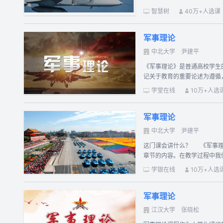
智慧树
40万+人选课
军事理论
中北大学
尹建平
《军事理论》是普通高校学生
记关于教育的重要论述为遵循
生国防意识和军事素养为重点
学堂在线
10万+人选
求，共讲授中国国防、军事思
教学的运用，增强课程育人的
军事理论
中北大学
尹建平
这门课会讲什么？ 《军事理论》课程按照教育部、中央军委国防动员部下发的《普通高校军事课教学大纲》的要求，共讲授中国国防、军事思想、国家安全、现代战争和信息化装备共五个
章节的内容。在教学过程中我
一是采用问题型、讨论型启发
学银在线
10万+人选
维，针对典型案例交流思想，
杂军事任务的综合能力。 四
军事理论
资深院士，通过访谈形式讲授
分为“情境导入+目标介绍+知识运用+问题讨论+总结
江汉大学
张晓松
主要内容的国防军事基础知识