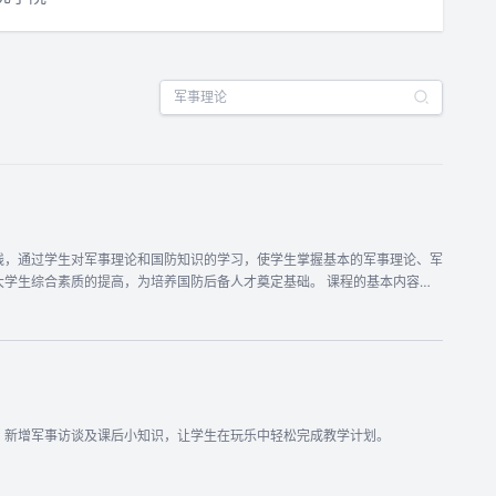
线，通过学生对军事理论和国防知识的学习，使学生掌握基本的军事理论、军
质的提高，为培养国防后备人才奠定基础。 课程的基本内容：
兵种组成和武器装备知识。了解我国现有国防法规的主要内容，树立依法服兵
争的特点和作战原则。 军事高技术：了解军事高技术概况，明确高技术对现
概念及其在未来战争中的重要地位，掌握军事航天技术状况及其对未来战争的
，新增军事访谈及课后小知识，让学生在玩乐中轻松完成教学计划。