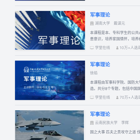
军事理论
湖南大学
戴谋元
本课程是本、专科学生的公共
患意识，培养家国情怀，培养
命。
学堂在线
10万+人选
军事理论
徐焰
本课程由军事科学院、国防大
造。共分8个专题，包括中国
品军事理论课，也可供关心关
学堂在线
70万+人选
军事理论
云南民族大学
李辉
国之大事 匹夫之责攻守之道 