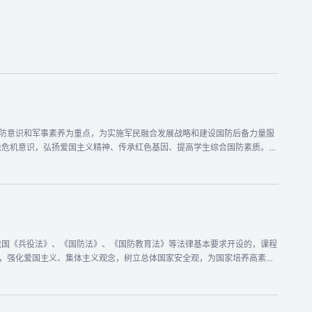
争；同学们会感悟到强国梦和强军梦的历史、现在与未来，认知到天下大势与
生国防意识和军事素养为重点，为实施军民融合发展战略和建设国防后备力量服
患危机意识，弘扬爱国主义精神、传承红色基因、提高学生综合国防素质。”
迈进？ 2. 为什么国家安全既包含传统的政治、军事、国土安全，又需要关
准，为什么滴滴滴的电磁设备成为战争成败的不可或缺因素？ 4. 为什么飞
在这门课程中，将带领同学们认识中国国防
近平强军思想……；树立全球视野，了解国家安全形势和国际战略格局；走
”的强烈意识，以此促进当下的科学文化知识学习。 2. “我们的队伍向太阳，
我国《兵役法》、《国防法》、《国防教育法》等法律基本要求开设的，课程
维能力和格局。战略思维能力不仅仅用于军事领域，还可以实用于商业等各行各
识，强化爱国主义、集体主义观念，树立总体国家安全观，为国家培养高素质