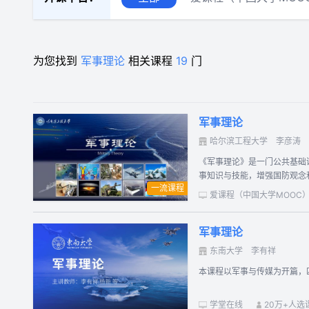
为您找到
军事理论
相关课程
19
门
军事理论
哈尔滨工程大学
李彦涛
《军事理论》是一门公共基础
事知识与技能，增强国防观念和
一流课程
中国国防：了解我国的国防历
爱课程（中国大学MOOC
役的观念。了解培养国防精神对加强国防建设的重要性，增强接受国
海洋权益现状，增强国家安全意识。 军事思想：了解中国古代杰出军事家和军事思想，详细掌握毛泽东军事思想的构成及内容，了解当代中国军事思想发展
军事理论
解高技术局部战争的主要特点
代战争的影响。初步掌握现代
东南大学
李有祥
影响，了解正在发展中的新概
本课程以军事与传媒为开篇，
学堂在线
20万+人选