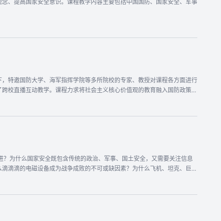
观念、提高国家安全意识。课程教学内容主要包括中国国防、国家安全、军事
防的坚定理想信念、知识完备的国防理论素养、爱军习武的国防军事素养、
科技强军的国防科技素养”为核心的综合国防素质，使学生和公民能够履行保卫祖国的神圣义务。 适合什么人学习？ 该课程适合普通高等学校学生和具有一定基础的社会学习者学习。
下，特邀国防大学、海军指挥学院等多所院校的专家、教授对课程各方面进行
了跨校直播互动教学。课程力求将社会主义核心价值观的教育融入国防政策、
学生“国家兴亡、匹夫有责”的家国情怀，以收＂润物无声＂、“桃李不言＂
么滴滴滴的电磁设备成为战争成败的不可或缺因素？为什么飞机、坦克、巨
的信息化战争样式？在这门课程中，将带领同学们认识中国国防的方方面面——
…；树立全球视野，了解国家安全形势和国际战略格局；走进激烈精彩并且
字。国防建设大舞台，有你参与更精彩！ 你将收获什么？ 通
立“精忠报国”的强烈意识，以此促进当下的科学文化知识学习。“我们的队
略思维能力和格局。战略思维能力不仅仅用于军事领域，还可以实用于商业