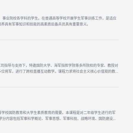
备。使大学生了解信息化
发展的关系、技术对国防的重大影响，树立为祖国国防科技奋斗的责任感和紧迫感。‍
校、事业院校各学科的学生。在普通高等学校开展学生军事训练工作，是适应
培养具有军事知识和技能的高素质后备兵员具有重要意义。
卫艺司指导与支持下，特邀国防大学、海军指挥学院等多所院校的专家、教授对
多位将军，进行了跨校直播互动教学。课程力求将社会主义核心价值观的教育
无声＂、"桃李不言＂之功效。
等学校国防教育和大学生素质教育的需要。本课程是对二年级学生进行的军
2学分内容包括军事科学概论、军事思想、军事科技、战略环境、国防建设等
展，以帮助学生更好地完成军事基础理论知识的学习。