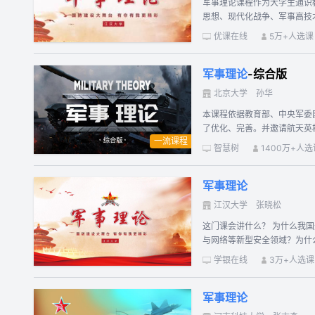
军事理论课程作为大学生通识
安全观和战略思维分析当前国
思想、现代化战争、军事高技
优课在线
5万+人选课
军事理论
-综合版
北京大学
孙华
本课程依据教育部、中央军委
了优化、完善。并邀请航天英
一流课程
国家安全、军事思想等内容的
智慧树
1400万+人选
之功效。
军事理论
江汉大学
张晓松
这门课会讲什么？ 为什么我国近代国防孱弱，却能一步步转变到现在的巩固国防并向国防现代化及建设一流军队迈进？为什么国家安全既包含传统的政治、军事、国土安全，又需要关注信息
与网络等新型安全领域？为什
舰、大炮主打的机械化战争的
学银在线
3万+人选课
国防历史、国防成就、武装力
演变迅速的现代战争——机械化战
军事理论
过学习本门课程，你将收获如
伍向太阳，脚踏着祖国的大地