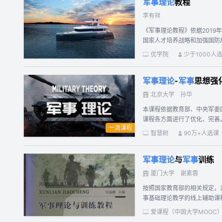
军事理论
教程
（12-13章），现代化战争。 使大学生了
李有祥
《军事理论教程》依据201
国家人才培养战略和加强国防
优学院
少于1000人
军事理论
-
军事
思想强
北京大学
孙华
本课程依据教育部、中央军委
课程各方面进行了优化、完善
一流课程
融入国防政策、国家安全、军
智慧树
90万+人选课
军事理论
与
军事
训练
厦门大学
谢素蓉
按照国家教育部的相关规定，
事基础理论教学的线上辅助课
方面的内容。配合课堂教学，
爱课程（中国大学MOOC