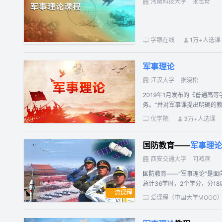
河南科技大学
张志奇
等各行各业，助推事业。领略到新军事革命下的高新技术，
气势磅礴的国防和军事世界。
战略环境，让我们珍爱和平，
学银在线
1万+人选课
军事理论
江汉大学
张晓松
2019年1月发布的《普通
务。”并对军事课提出明确的
这门课程会讲什么？ 1. 为
优学院
3万+人选课
注信息与网络等新型安全领域？
机、坦克、巨舰、大炮主打的机械化战争
国防教育——
军事理论
的方方面面——国防历史、国
进激烈精彩并且演变迅速的现代战争——机械化战争的
西安交通大学
问鸿滨
将收获什么？ 二、通过学习本
国防教育——“军事理论”是
脚踏着祖国的大地“。崇尚人
总计36学时，2个学分，分
业，助推事业。 4. 领略到
一流课程
后备人才奠定基础。 该课程内容框架是按照教育部、中央军委国防动员部联合制定的《普通高等学校军事课教学大纲》（2019）设计的，分为6大部分，18章内容。 概述（1章），介绍习近平
爱课程（中国大学MOOC
强军思想及新时代国防教育。 第一部分（2-5章），中国国防。使大学生了解国防教育概念及法规，深刻理解现代国防的内涵和外延。 第二部分（6-8章），国家安全。使大学生能准确分析国
际战略格局及中国周边的安全形势。 第三部分（9-11章），军事思想。使大学生了解中国源远流长、博大精深的军事思想发展史及其特点，并掌握毛泽东