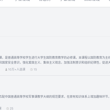
课，是普通高等学校学生进行大学生国防教育教学的必修课。本课程以国防教育为主
国家安全意识，强化爱国主义、集体主义观念，加强法制意识和组织纪律性，促进大学生综合素
史，牢记中国近代的历史教训，了解我国现行的武装力量体制、中国人民解放军各军
）
10万+人选课
15
防教育的自觉性。 战略环境：了解 21 世纪国际安全形势走向，洞悉当今世界格局变化本质，了解我国周边安全形势特别是
进程和历史意义。 信息化战争：了
和基本样式，了解信息化战争的主要特征和发展趋势，掌握我国未来面临的信息化战
侦察与监视系统、精确制导武器、伪装与隐身技术在军事方面的应用，了解电子战的
念武器。
匹配中国普通高等学校军事课教学大纲的规范要求，在原有知识体系上增加趣味环节
课
25