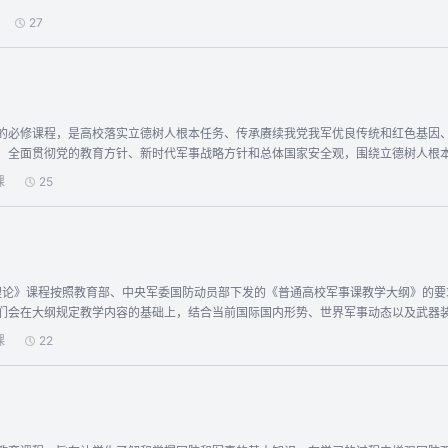
27
的必修课程，是高校落实立德树人根本任务、传承赓续我党我军优良传统和红色基因
，全面贯彻党的教育方针、新时代军事战略方针和总体国家安全观，围绕立德树人根
，为实施军民融合发展战略和建设国防后备力量服务。《军事理论》课程按照教育部、
课
25
想、国家安全、现代战争和信息化装备共五个章节的内容。在教学过程中，将结合当
教学效果。
们会在大纲规定教学内容的基础上，结合当前国际国内形势、世界军事动态以及武器
式教学法，促进师生之间、学生之间对军事知识进行共同讨论与探索，提升学生探究
课
22
提升学生军事创新思维和战略思维能力。 三是采用针对性、典型性战例教学法，引
是采用个性化、多样化专题教学法，针对学生专业特点和军事学科前沿动态，开展系
信息化武器装备作用原理及其发展趋势，用科学家的深厚学养和崇高品德感染学生，
反思”五个阶段，通过师生互动提高课堂教学质量。 你将收获什么？ 一是掌握以中国国防、国家安全、军事思想现代战争和信息化装备为
； 二是增强国防观念、国家安全意识和忧患危机意识，传承红色基因和人民军队优