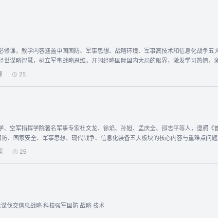
必修课，教学内容涵盖中国国防、军事思想、战略环境、军事高技术和信息化战争五
经世谋略智慧，树立军事战略思维，开阔经略国际国内大局的眼界，激发学习热情，
课
25
学、空军指挥学院著名军事专家杜文龙、徐焰、孙旭、孟庆全、邵志平等人，遵照《普
国防、国家安全、军事思想、现代战争、信息化装备五大板块的核心内容与重难点问
注国防和军队建设人士自主学习。
课
25
伐谋伐交信息战略 科技强军国防 战略 技术