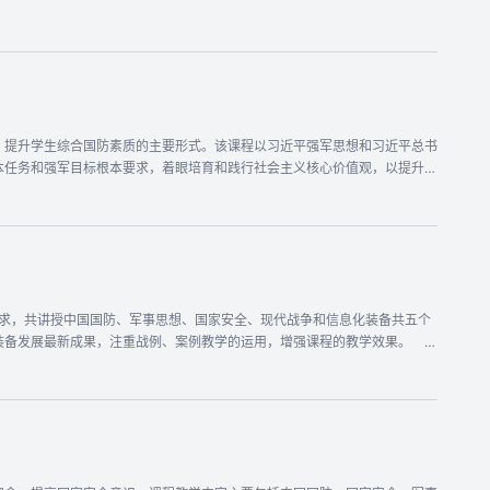
、提升学生综合国防素质的主要形式。该课程以习近平强军思想和习近平总书
本任务和强军目标根本要求，着眼培育和践行社会主义核心价值观，以提升学
中央军委国防动员部2019年最新下发的《普通高校军事课教学大纲》的要
前国际国内形势、世界军事动态以及武器装备发展最新成果，注重战例、案例
装备发展最新成果，注重战例、案例教学的运用，增强课程的教学效果。
式学习能力。 二是采用互动式、典型性案例教学法，引导学生积极主动思
导学生置于特定战例情境中，通过任务驱动研究作战理论，培养学生解决复
列专题教学，满足个性化需求。 五是采用院士访谈教学法。邀请10位行业
激发学生科技报国的理想信念。 六是采用五阶段互动教学法。将课堂教学
良传统，弘扬爱国主义精神，培养对人民军队的热爱； 三是掌握用总体国家