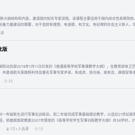
解新军事变革的发展趋势及战争形态的发展历史，理解当今面临的战争将是信息化战争。 第五部分（ 14-17 章），信息化装
装备及新概念武器、核生化武器等。 第六部分（18章），军事高技术。 使大学生了解军事与技术
9年新大纲结构和内容，邀请国内知名专家讲授。该课程主要适用于国内综合性高等院
后备力量建设的需要，对于造就有理想、有道德、有文化、有纪律的社会主义新人，
选课
化版
国防动员部2019年1月11日印发的《普通高等学校军事课教学大纲》，在教育部体
。并邀请航天英雄杨利伟及著名军事专家尹卓、朱成虎、徐光裕、姚有志、薛国安等
事思想等内容的教学之中，培养大学生“国家兴亡、匹夫有责”的家国情怀，以收＂润物
22
对一年级新生进行军事化训练后，到二年级完成军事基础理论教学，以适应21世纪高
程，依据原国家教委2007年颁发的《高等学校学生军事训练教学大纲》共36学时，
所制作的线上辅助课程主要对四大方面的相关课程进行重难点解析和适当的知识点拓
）
1万+人选课
13