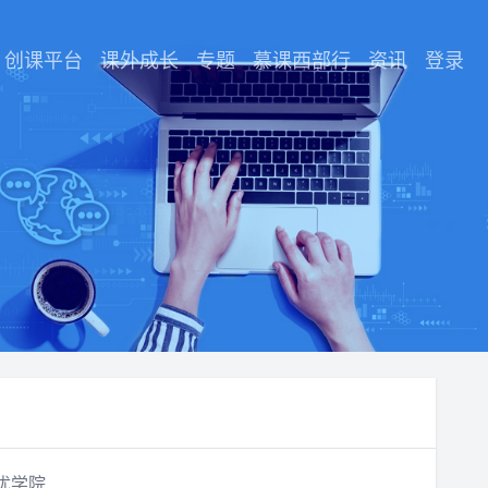
创课平台
课外成长
专题
慕课西部行
资讯
登录
优学院