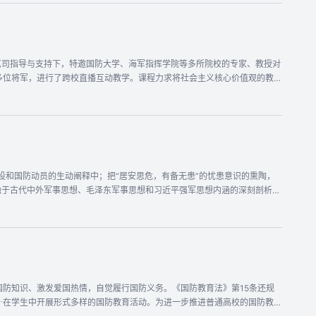
卫艺司指导与支持下，特邀国防大学、海军指挥学院等多所院校的专家、教授对
多位将军，进行了跨校直播互动教学。课程力求将社会主义核心价值观的教育
无声＂、"桃李不言＂之功效。
融于古代中外军事思想、毛泽东军事思想和习近平强军思想内涵的深刻剖析之
利器，无坚不摧”的科技兴趣的培植，融于对当今世界军事高科技发展趋势的
深刻分析支撑理性结论，完美实现课程的思想性、生动性和趣味性的，使课
红色基因，提升综合素养。3．新载体，新模式 充分利用网络平台，构建
准评价、精准服务。 你将收获什么？ 适合什么人学
国防知识、激发爱国热情，自觉履行国防义务。《国防教育法》第15条还规
┈在学生中开展形式多样的国防教育活动。为进一步推进普通高校的国防教育