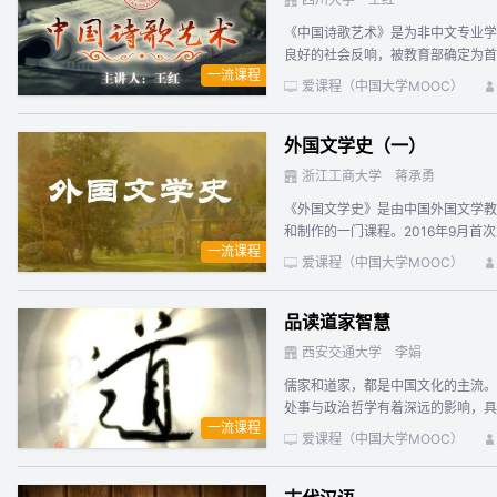
《中国诗歌艺术》是为非中文专业学生
良好的社会反响，被教育部确定为首批
一流课程
课”。 2016年，我们重新整合
爱课程（中国大学MOOC）
学习者。在众多学员的热情支持下，
中国诗歌特点，谈论涉及诗歌观念、构
外国文学史（一）
象。 本课程注重艺术欣赏，启发学
什么震撼人心？诗的语言魔力何在？
浙江工商大学
蒋承勇
课程上线的第十年，秋季学期是课程
《外国文学史》是由中国外国文学教
和制作的一门课程。2016年9月首次上线，受到广泛关
一流课程
是欧洲和美洲地区的文学。由于这一
爱课程（中国大学MOOC）
的因素，人们又称其为“东方文学”。 本课程的教学目标是：系统讲授从古希腊、罗马到20世纪的西方文学，从上古到20世纪的东方文学，使学生比较全面地认识外国文学的基本框架和发
历程，认识东西方文学的演变规律；
品读道家智慧
品，使学生比较深刻的理解外国文学史上的重要作家、作品。 本课程的教学内容以目前国内最权威的教育部“马工
本，并融入了主讲人自己长期来的科研与教
西安交通大学
李娟
程划分为两个部分：《外国文学史》
儒家和道家，都是中国文化的主流。
处事与政治哲学有着深远的影响，具有重要的现代价值。 本课程主要分三大部分：道家的渊源和宗旨；老子其人其书
一流课程
的智慧精要及其现代价值。
爱课程（中国大学MOOC）