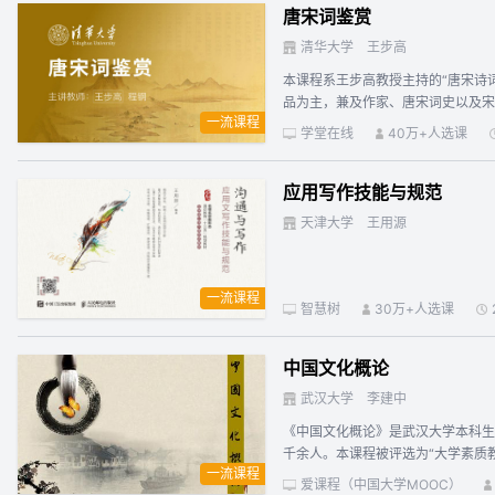
唐宋词鉴赏
试周。成绩为三级计分制：优秀、合
清华大学
王步高
本课程系王步高教授主持的“唐宋诗
品为主，兼及作家、唐宋词史以及宋代
一流课程
为词学大师唐圭璋入室弟子，协助唐
学堂在线
40万+人选课
应用写作技能与规范
天津大学
王用源
一流课程
智慧树
30万+人选课
中国文化概论
武汉大学
李建中
《中国文化概论》是武汉大学本科生
千余人。本课程被评选为“大学素质
一流课程
一等奖。《中国文化概论》课程目录 第一
爱课程（中国大学MOOC）