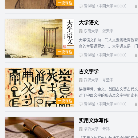
一流课程
够对中国传统哲学有一种全方位的认
爱课程（中国大学MOOC）
及“四书”、《春秋》等儒家经典研
项。近年来在《中国哲学史》《社会
大学语文
系访问学者。（2）学术总策划韩鹏
《品读道家智慧》入选中宣部“学习
东南大学
张天来
论赛冠军，培养出包括路一鸣、郭宇
大学语文作为一门人文素质教育教育
师，主要讲授《周易》思想、佛教思
育的主要课程之一。大学语文是一门
通大学人文学院副教授，哲学博士、
一流课程
品承载的文化内涵及其意义的品味，
通大学人文学院副教授，哲学博士，
爱课程（中国大学MOOC）
和文化内涵，力求做到文学和文化的
想。主讲教师张帆，西安交通大学哲
西安交通大学人文学院副教授，哲学
古文字学
授张载《西铭》。
武汉大学
肖圣中
讲授甲骨、金文、战国古文等古代文
对于中国文字的形态及文字学历史有
一流课程
文字的演变规律等）和各种古文字原
爱课程（中国大学MOOC）
步能力，为进一步学习和研究古代的
材：《古文字学》（高等教育出版社2022），建议与视频配合使用。 教材的内容及读法： 第
实用文体写作
的在让学生对古文字有一个初步了解，可结合
文、战国古文、秦及汉初文字。 第二章《甲骨文》。概论部分包括：（1）甲骨文之发现、发掘与研究。这部分，做到初步了解即可，不必强记，尤其是甲骨文研究部分，仅供学习初步有成
临沂大学
朱祎
的同学继续钻研之参考。（2）甲骨