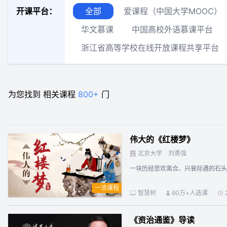
开课平台：
全部
爱课程（中国大学MOOC）
华文慕课
中国高校外语慕课平台
浙江省高等学校在线开放课程共享平台
为您找到
相关课程
800+
门
伟大的《红楼梦》
北京大学
刘勇强
一块历经悲欢离合、兴衰际遇的石头
一流课程
智慧树
60万+人选课
《资治通鉴》导读