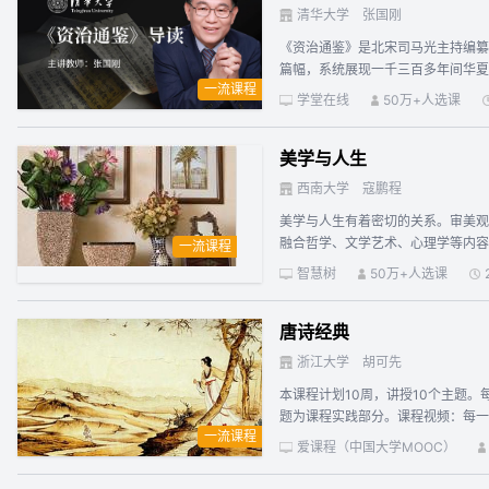
清华大学
张国刚
《资治通鉴》是北宋司马光主持编纂的
篇幅，系统展现一千三百多年间华夏
一流课程
史识为后世所称道，呈现出超越时空
学堂在线
50万+人选课
治通鉴》导读”课程作为一门人文通
其中的经典人物言行与历史场景，钩
美学与人生
学习，同学们不但可对战国至五代之
西南大学
寇鹏程
美学与人生有着密切的关系。审美观
融合哲学、文学艺术、心理学等内容
一流课程
更多的人在健康、健全、健美人生之
智慧树
50万+人选课
唐诗经典
浙江大学
胡可先
本课程计划10周，讲授10个主题。
题为课程实践部分。课程视频：每一
一流课程
重在课程内容的延伸和拓展，帮助学
爱课程（中国大学MOOC）
帮助，共同提高。教师与助教尽量全
程的强化与检验，也是对学生学习效