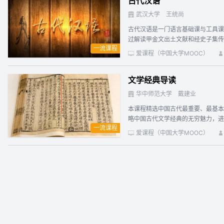
古代汉语
武汉大学
王统尚
古代汉语是一门语言基础课与工具课
过解读甲金文出土文献和经史子集传
一流课程
考古、古典文献学、中医学、天文学、
爱课程（中国大学MOOC）
文学经典导读
华中师范大学
戴建业
本课程精选中国古代最重要、最基本
略中国古代文学经典的无穷魅力，进
一流课程
的同学选修。本课程共分17讲，涉
爱课程（中国大学MOOC）
修、苏轼、宋词、元曲、四大奇书、