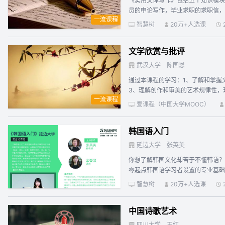
《实用文体写作》包括五个知识模块
篇（合集13399、合集6057正），有余力
员的申论写作，毕业求职的求职信，
文的概况。（2）金文的研究。这两
一流课程
力强，教学经验丰富，教学水平高，
簋、保卣和颂壶），有余力的同学，可扩充
智慧树
20万+人选课
括：（1）战国古文的概念。了解从
细致去了解其篇目，本节汇集篇目及
文学欣赏与批评
简》出版之前，这部分仅供有一定基
甲骨、金文有了很大不同，主要体现
武汉大学
陈国恩
世《老子》的相关文本，再去对照古
通过本课程的学习：1、了解和掌握
学习备用，符节、玺印、货币等文字，最好结合我们给出的图片与释文，用
3、理解创作和审美的艺术规律性，
及跨越战国中后期、秦朝及汉初的古隶材料。
一流课程
想启迪人心”。 批评篇（15学时）
元阐述约50个单字的文化内涵，可结合附录六学习。 第七章《古文字解谜轶事》。分9个单元讲述9个关于古文字学家考释古文
爱课程（中国大学MOOC）
录六种，分别是：一、网页相关链接
本义分类汇集。其中，附录二至四，
韩国语入门
都是学者们的考释精华，个别是笔者
延边大学
张英美
你想了解韩国文化却苦于不懂韩语？
零起点韩国语学习者设置的专业基础
以及韩国外教，具有丰富教学经验的
智慧树
20万+人选课
一流课程
中国诗歌艺术
四川大学
王红