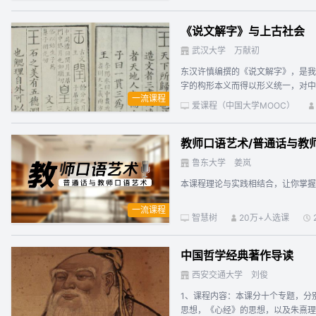
3.1 道不可道3.2 心灵之道3.3 玄
科举 第六周 学术文化 6.1 子学六家6
《说文解字》与上古社会
8.2 岁时节庆8.3 宗法家庭8.4 礼
周 结语：中国文化的现代化11.1 中西
武汉大学
万献初
东汉许慎编撰的《说文解字》，是我
字的构形本义而得以形义统一，对中
一流课程
典验证过的古文献词义体系，其构形
爱课程（中国大学MOOC）
教师口语艺术/普通话与教
鲁东大学
姜岚
本课程理论与实践相结合，让你掌握
一流课程
智慧树
20万+人选课
中国哲学经典著作导读
西安交通大学
刘俊
1、课程内容：本课分十个专题，分
思想，《心经》的思想，以及朱熹理