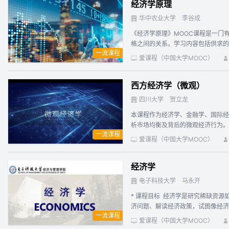
经济学原理
华中农业大学
李谷成
《经济学原理》MOOC课程是一门
格之间的关系。学习内容包括供求的
一流课程
究一个国家整体经济运行及政府如何
爱课程（中国大学MOOC）
及其应用、失业与通货膨胀的形成原
场经济活动的基本规律及基本经济政
西方经济学（微观）
四川大学
贺立龙
本课程作为经济学、金融学、国际经
析市场均衡及背后的微观经济行为。
一流课程
观经济运行的本质与规律，形成微观
爱课程（中国大学MOOC）
经济学
电子科技大学
马永开
* 课程目标 经济学是研究稀缺资
济问题、解读经济政策，试图像经济
一流课程
经济学、公共部门经济学、厂商行为
爱课程（中国大学MOOC）
以马工程教材《西方经济学》为指引