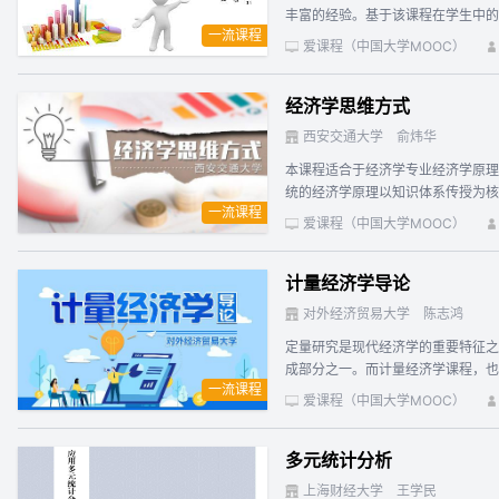
丰富的经验。基于该课程在学生中的
一流课程
列视频，打造融娱乐性、通俗性和严谨性于一体的MOOC课堂。 课程系统地介绍了统计学的基本思想、基
爱课程（中国大学MOOC）
概念和基本研究方法、统计数据的搜
景动画案例作为开篇导入，主要内容讲述中引
经济学思维方式
外，还配有内容详实的PPT课件、
率。
西安交通大学
俞炜华
本课程适合于经济学专业经济学原理（微观部分）和通识类课程《经济
统的经济学原理以知识体系传授为核
一流课程
能力。 本课程包括引论；经济学的
爱课程（中国大学MOOC）
计量经济学导论
对外经济贸易大学
陈志鸿
定量研究是现代经济学的重要特征之
成部分之一。而计量经济学课程，也如微观经济学，宏观经济学一样
一流课程
师为课程建设留下了宝贵经验和优良
爱课程（中国大学MOOC）
等后续课程，形成了一个完整的体系，为学生们的经济学
导论》MOOC课程。本课程以面向
多元统计分析
内容体系完整的《计量经济学导论》。具体地说，包括三个模块： （一）理论知识模块。包括：经济
反经典假设的实际经济数据的处理；建立模型进行
上海财经大学
王学民