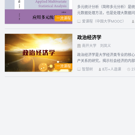
计量分析软件Stata处理数据和建模。 （三）实证研究模块：本课程使用的例题，大多使用经济学研究中的实际数据，包括了工资的决定因素，贸易对经济增长的影响，股票市场的
多元统计分析（简称多元分析）是统
说等等。本课程还将以实证研究项目的形式，
元数据处理方法，也是处理大数据问
经济学课程比较，我们的课程有如下特色： （一）课程命名为《计量经济学导论》，难度浅，强调学习过程中的计量经济学直觉，教师的授课也特别注意
一流课程
养。 本课程基本上按教材《应用多
完整，广度大，覆盖了经典横截面数据
爱课程（中国大学MOOC）
委认定为首批上海高等教育精品教材
向，强调课程的经济学特征，通过课堂演
国各省份推荐参评首届全国教材建设
目前经济学界更为流行的Stata软
政治经济学
习题解答），两者相辅相成。本课程
程。
材，R语言的代码和《SPSS的应
南开大学
刘凤义
顾）、随机向量和多元正态分布、判
政治经济学是大学经济类专业的核心
理解性的，这些题全部由王学民老师
产关系的研究，揭示社会经济的内部
价值且具实战性的知识。 关于提高
一流课程
程揭示了存在于资本主义生产方式中
学，强调应用而考虑的）。提高篇内
智慧树
8万+人选课
2
认识经济规律的能力，坚定对中国特
收看学习。各章测试题和最终的考试题都不涉及新增的提高篇视频内容。 《应用多元统
https://qr.readoor.cn/em1qov