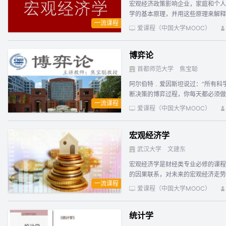
宏观经济政策影响企业，家庭和个人
学的基本原理，并用这些原理来解释
一流课程
应对短期波动的财政政策和货币政策
爱课程（中国大学MOOC）
博弈论
首都师范大学
焦宝聪
阿尔伯特﹒爱因斯坦说过：“所有科
断决策的博弈过程，你每天都必须做
一流课程
的所有领域，博弈论成功地更新了原
爱课程（中国大学MOOC）
的生命力。了解博弈论的思想方法，
缪尔森（Paul Samuelso
宏观经济学
博弈论的应用等五部分。着重介绍策
发你学习与感悟博弈之道的兴趣，进
武汉大学
文建东
科学性、系统性与通俗性、趣味性相
宏观经济学是财经类专业必修的课程
的因果联系，对未来的宏观经济走势加以预测，对宏观经济政策的影响加以评估。 
一流课程
线版， 课程每周一上午更新一章。
爱课程（中国大学MOOC）
统计学