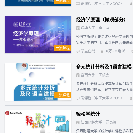
一流课程
题的基础性答案。 宏观经济学是以
爱课程（中国大学MOOC）
总量反映整体经济的特征和变化。这
是关于经济总量的经济学，是关于国
经济学原理（微观部分）
对劳动市场的基础概念进行了预览。
收入决定模型和一般的收入决定模型
清华大学
靳卫萍
响之后，将失业和通货膨胀联系起来
经济学原理主要是讲述经济学原理的
变化对经济增长的影响。 当今世界
实生活中的应用。本课程内容先进新颖，不仅包含国际经典课
应进行了初步分析。 我们相信，通
一流课程
如何做选择；市场如何协调个人的选
学堂在线
10万+人选课
球化何以能改进全人类的幸福和和谐；什么是市场与政府
频中结合丰富的图表、动画、案例
多元统计分析及R语言建模
让你更精明地参与经济生活。从知识
备的教学环节体系。为及时了解学习
暨南大学
王斌会
群”，邀请同学们进群交流学习情况
多元统计分析是以概率统计这门数学
基础要求也较高，教学中存在着大量
一流课程
GNU系统的一个自由、免费、源代
爱课程（中国大学MOOC）
实意义。 本书是关于R的一个应用
概念及原理是很有必要的，关于R语
轻松学统计
的宗旨，本书将大量配合图表等形式
与练习。我们鼓励读者自己利用一些
江西财经大学
罗良清
要介绍了R语言的实际操作实现过程
江西财经大学《统计学》课程多次获
第一师范学院） 二、课程讲解：主讲：王斌会教授