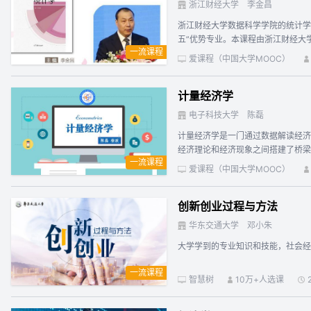
浙江财经大学
李金昌
浙江财经大学数据科学学院的统计学科
五”优势专业。本课程由浙江财经大
一流课程
形式多样，课程采用启发式、案例式
爱课程（中国大学MOOC）
生积极参加各类学科竞赛，“赛教结
基本问题，包括数据的类型、统计学
计量经济学
述、离中趋势的描述、分布偏态与峰
差分析；最后对统计学基本理论与统
电子科技大学
陈磊
特征的描述；第四章：抽样估计；第
计量经济学是一门通过数据解读经济
计学基本理论与统计思想解读（拓
经济理论和经济现象之间搭建了桥梁，在描述经济现实
一流课程
标准指定的专业基础课程之一。本课
爱课程（中国大学MOOC）
等。 本课程是中国大学MOOC平台首门计量经济学课程(2016年上线)，已于2018年获评国家精品在线开放课程，并于2020年入选首批国家级一流本科课程。截至2026年6月，本课程已开
课十九次，累计选课人次达二十余万
创新创业过程与方法
华东交通大学
邓小朱
大学学到的专业知识和技能，社会经
一流课程
智慧树
10万+人选课