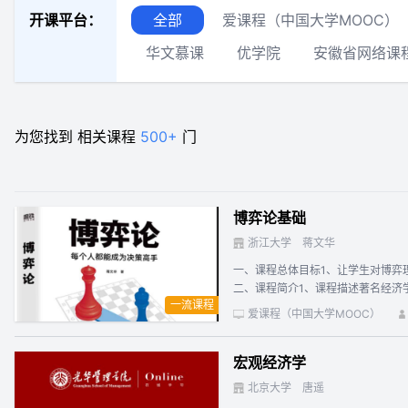
开课平台：
全部
爱课程（中国大学MOOC）
华文慕课
优学院
安徽省网络课
为您找到
相关课程
500+
门
博弈论基础
浙江大学
蒋文华
一、课程总体目标1、让学生对博弈
二、课程简介1、课程描述著名经济
一流课程
在博弈论及相关领域的贡献而获得诺贝尔
爱课程（中国大学MOOC）
政治学、法学、社会学等）的重要分
教学方式，重点提升学生研究和解决
宏观经济学
社会科学各个领域的广泛应用。（2
现实新情况的解释与说明。4、课程
北京大学
唐遥
网络问答法、实验法、文献阅读指导