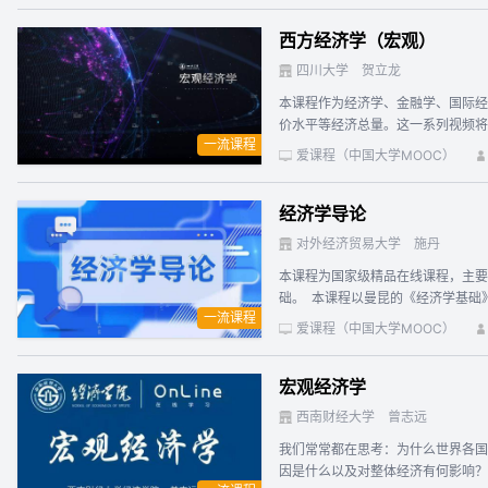
学专业术语的英文学习，有效提高学
西方经济学（宏观）
四川大学
贺立龙
本课程作为经济学、金融学、国际经
价水平等经济总量。这一系列视频将
一流课程
经济学、宏观经济政策等主题。通过
爱课程（中国大学MOOC）
统一指定教材：1.马克思主义理论研
学》（宏观部分、微观部分），中国
经济学导论
对外经济贸易大学
施丹
本课程为国家级精品在线课程，主要
础。 本课程以曼昆的《经济学基础
一流课程
及影响分析等微观经济学基本理论，
爱课程（中国大学MOOC）
等宏观经济学基本理论，涵盖了经济
视频。更新后的整个课程内容逻辑更
宏观经济学
西南财经大学
曾志远
我们常常都在思考：为什么世界各国
因是什么以及对整体经济有何影响？