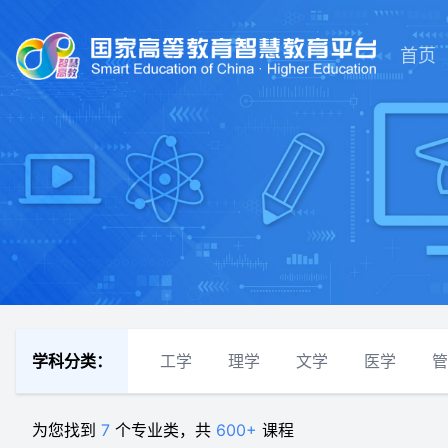
首页
学科分类：
工学
理学
文学
医学
管
为您找到
7
个专业类，共
600+
课程