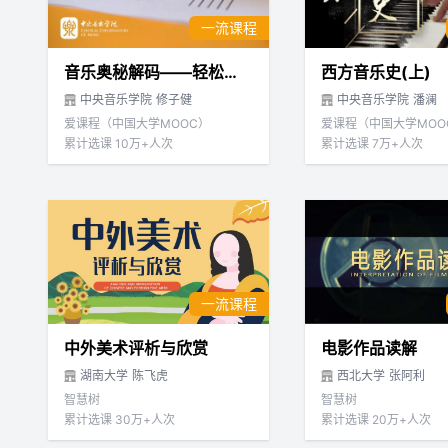
一流课程
音乐奥秘解码——轻松学乐理
西方音乐史(上)
中央音乐学院
修子健
中央音乐学院
潘澜
爱课程（中国大学MOOC）
爱课程（中国大学MOO
累计选课 10万+人次
累计选课 7万+人次
一流课程
中外美术评析与欣赏
电影作品读解
湖南大学
陈飞虎
西北大学
张阿利
智慧树
智慧树
累计选课 30万+人次
累计选课 20万+人次