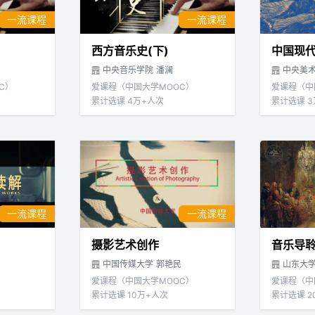
一流课程
一流课程
西方音乐史(下)
中国现代
中央音乐学院
潘澜
中央美
C）
爱课程（中国大学MOOC）
爱课程（中
累计选课 4万+人次
累计选课 
一流课程
一流课程
摄影艺术创作
音乐导
中国传媒大学
郭艳民
山东大
爱课程（中国大学MOOC）
爱课程（中
累计选课 10万+人次
累计选课 2