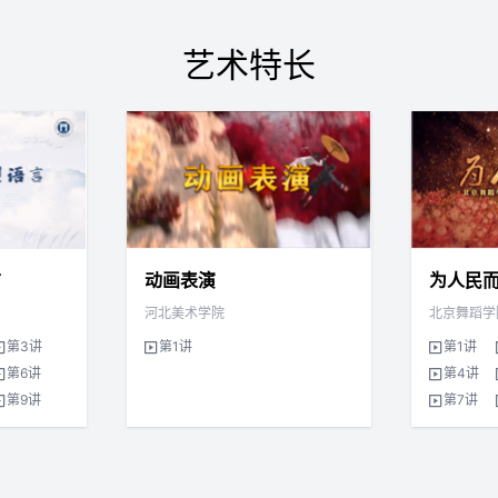
艺术特长
言
动画表演
为人民
河北美术学院
北京舞蹈学
第3讲
第1讲
第1讲
第6讲
第4讲
第9讲
第7讲