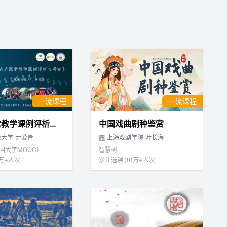
一流课程
一流课程
音乐课堂教学课例评析与研究
中国戏曲剧种鉴赏
范大学
尹爱青
上海戏剧学院
叶长海
国大学MOOC）
智慧树
万+人次
累计选课 30万+人次