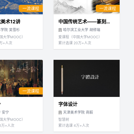
一流课程
一流课程
美术12讲
中国传统艺术——篆刻、书法、水墨画体验与欣赏
术学院
吴雪杉
哈尔滨工业大学
胡修瑞
国大学MOOC）
爱课程（中国大学MOOC）
3万+人次
累计选课 20万+人次
一流课程
聆
字体设计
学
安宁
天津美术学院
商毅
国大学MOOC）
智慧树
0万+人次
累计选课 4万+人次